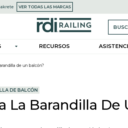
OPENS
Sakrete
VER TODAS LAS MARCAS
opens
IN
n
A
NEW
new
TAB
ab
BUSC
S
RECURSOS
ASISTENC
randilla de un balcón?
LLA DE BALCÓN
 La Barandilla De 