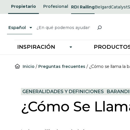
Ir
Propietario
Profesional
RDI Railing
Belgard
Catalyst
opens
opens
al
in
in
i
a
a
a
contenido
new
new
Buscar
tab
tab
t
Español
INSPIRACIÓN
PRODUCTO
Inicio
/
Preguntas frecuentes
/
¿Cómo se llama la ba
GENERALIDADES Y DEFINICIONES
BARANDI
¿Cómo Se Llama