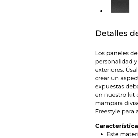
Detalles d
Los paneles de
personalidad y 
exteriores. Úsa
crear un aspec
expuestas deba
en nuestro kit
mampara diviso
Freestyle para 
Característic
Este mater