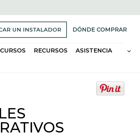
DÓNDE COMPRAR
CAR UN INSTALADOR
ECURSOS
RECURSOS
ASISTENCIA
o
p
e
LES
n
s
RATIVOS
i
n
a