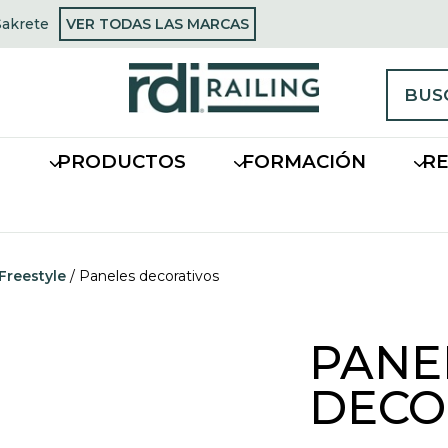
OPENS
Sakrete
VER TODAS LAS MARCAS
opens
IN
n
A
a
NEW
new
TAB
tab
BUS
S
PRODUCTOS
FORMACIÓN
R
Freestyle
/
Paneles decorativos
PANE
DECO