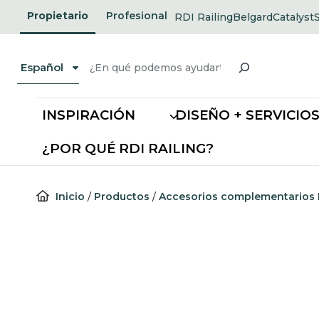
Ir
Propietario
Profesional
RDI Railing
Belgard
Catalyst
opens
opens
al
in
in
i
a
a
contenido
new
new
Buscar
tab
tab
Español
INSPIRACIÓN
DISEÑO + SERVICIO
¿POR QUÉ RDI RAILING?
Inicio
/
Productos
/
Accesorios complementarios 