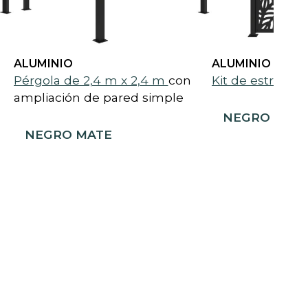
ALUMINIO
ALUMINIO
Pérgola de 2,4 m x 2,4 m
con
Kit de estructura
ampliación de pared simple
NEGRO MAT
NEGRO MATE