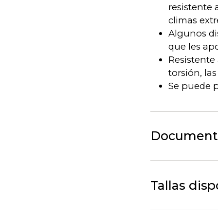
resistente 
climas ext
Algunos di
que les ap
Resistente 
torsión, la
Se puede p
Document
Tallas dis