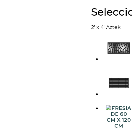
Selecci
2' x 4' Aztek