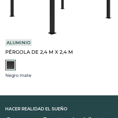
ALUMINIO
V
PÉRGOLA DE 2,4 M X 2,4 M
C
2
Negro mate
N
HACER REALIDAD EL SUEÑO