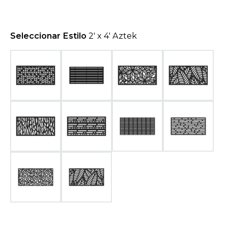
a
n
e
Seleccionar Estilo
2' x 4' Aztek
w
t
a
b