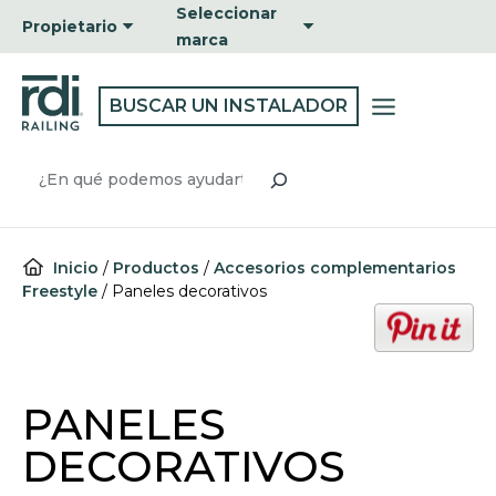
Ir
Seleccionar
Propietario
al
marca
contenido
BUSCAR UN INSTALADOR
Buscar
Inicio
/
Productos
/
Accesorios complementarios
Freestyle
/
Paneles decorativos
o
p
e
n
PANELES
s
i
DECORATIVOS
n