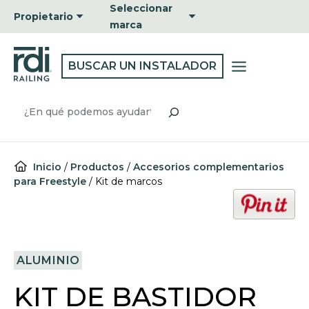
Ir
Seleccionar
Propietario
al
marca
contenido
BUSCAR UN INSTALADOR
Buscar
Inicio
/
Productos
/
Accesorios complementarios
para Freestyle
/
Kit de marcos
o
p
e
n
ALUMINIO
s
i
KIT DE BASTIDOR
n