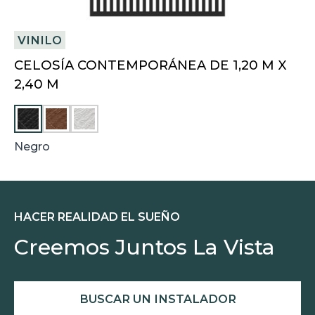
VINILO
CELOSÍA CONTEMPORÁNEA DE 1,20 M X
2,40 M
C
B
A
L
S
A
Negro
T
N
A
C
Ñ
O
O
HACER REALIDAD EL SUEÑO
Creemos Juntos La Vista
BUSCAR UN INSTALADOR