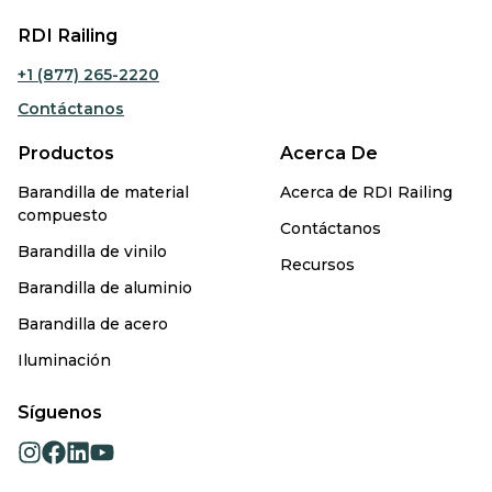
RDI Railing
+1 (877) 265-2220
Contáctanos
Productos
Acerca De
Barandilla de material
Acerca de RDI Railing
compuesto
Contáctanos
Barandilla de vinilo
Recursos
Barandilla de aluminio
Barandilla de acero
Iluminación
Síguenos
opens
opens
opens
opens
in
in
in
in