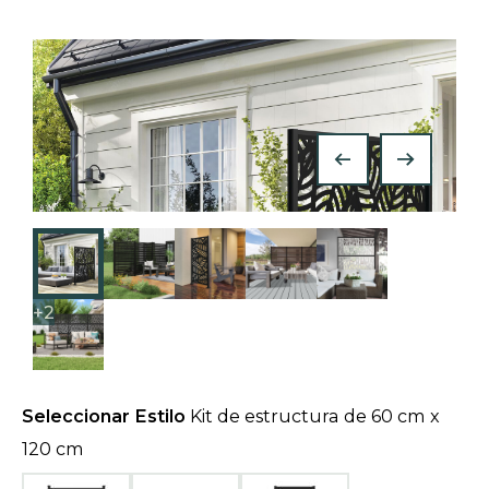
a
n
e
w
t
a
b
+2
Seleccionar Estilo
Kit de estructura de 60 cm x
120 cm