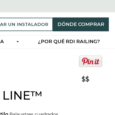
DÓNDE COMPRAR
AR UN INSTALADOR
IA
¿POR QUÉ RDI RAILING?
o
p
e
$$
n
s
i
L LINE™
n
a
n
tilo
Balaustres cuadrados