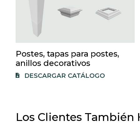
Postes, tapas para postes,
anillos decorativos
O
DESCARGAR CATÁLOGO
P
E
N
S
Los Clientes También 
I
N