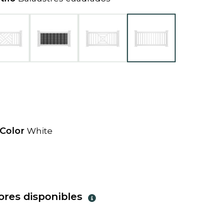
e
w
t
a
b
 Color
White
iores disponibles