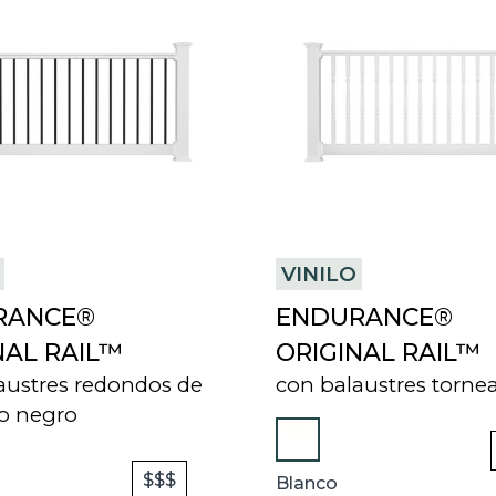
N
E
W
T
A
B
VINILO
RANCE®
ENDURANCE®
NAL RAIL™
ORIGINAL RAIL™
austres redondos de
con balaustres torne
o negro
$$$
Blanco