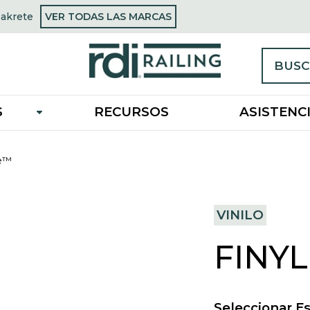
OPENS
Sakrete
VER TODAS LAS MARCAS
opens
IN
n
A
NEW
new
TAB
ab
BUSC
S
RECURSOS
ASISTENC
ne™
VINILO
FINY
Seleccionar Es