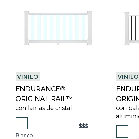
A
N
E
W
T
A
B
VINILO
VINILO
ENDURANCE®
ENDU
ORIGINAL RAIL™
ORIGI
con lamas de cristal
con bal
alumini
$$$
Blanco