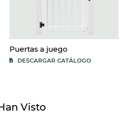
Puertas a juego
O
DESCARGAR CATÁLOGO
P
E
N
S
I
Han Visto
N
A