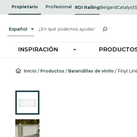
Ir
Propietario
Profesional
RDI Railing
Belgard
Catalyst
opens
opens
al
in
in
i
a
a
a
contenido
new
new
Buscar
tab
tab
t
Español
INSPIRACIÓN
PRODUCTO
Inicio
/
Productos
/
Barandillas de vinilo
/
Finyl Li