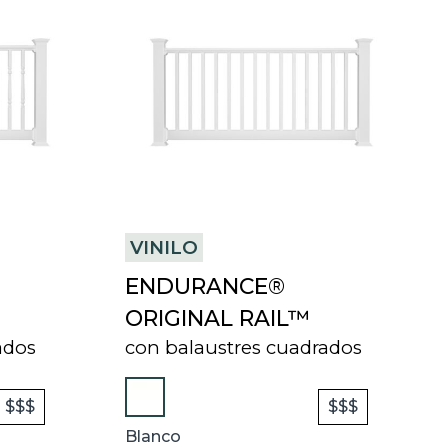
VINILO
ENDURANCE®
ORIGINAL RAIL™
ados
con balaustres cuadrados
$$$
$$$
Blanco