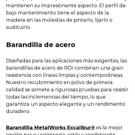
b
i
mantienen su impresionante aspecto. El perfil de
n
bajo mantenimiento tiene el aspecto de la
a
madera sin las molestias de pintarlo, lijarlo o
n
sustituirlo.
e
w
Barandilla de acero
t
a
Diseñadas para las aplicaciones más exigentes, las
b
barandillas de acero de RDI combinan una gran
resistencia con líneas limpias y contemporáneas.
Nuestro recubrimiento en polvo de primera
calidad se somete a rigurosas pruebas para resistir
todas las inclemencias del tiempo, lo que
garantiza un aspecto elegante y un rendimiento
duradero.
o
Barandilla MetalWorks Excalibur®
es la mejor
p
opción por su resistencia, estilo y rendimiento