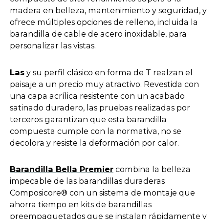
s
madera en belleza, mantenimiento y seguridad, y
i
ofrece múltiples opciones de relleno, incluida la
n
barandilla de cable de acero inoxidable, para
a
personalizar las vistas.
n
e
o
Las
y su perfil clásico en forma de T realzan el
w
p
paisaje a un precio muy atractivo. Revestida con
t
e
una capa acrílica resistente con un acabado
a
n
satinado duradero, las pruebas realizadas por
b
s
terceros garantizan que esta barandilla
i
compuesta cumple con la normativa, no se
n
decolora y resiste la deformación por calor.
a
n
o
Barandilla Bella Premier
combina la belleza
e
p
impecable de las barandillas duraderas
w
e
Composicore® con un sistema de montaje que
t
n
ahorra tiempo en kits de barandillas
a
s
preempaquetados que se instalan rápidamente y