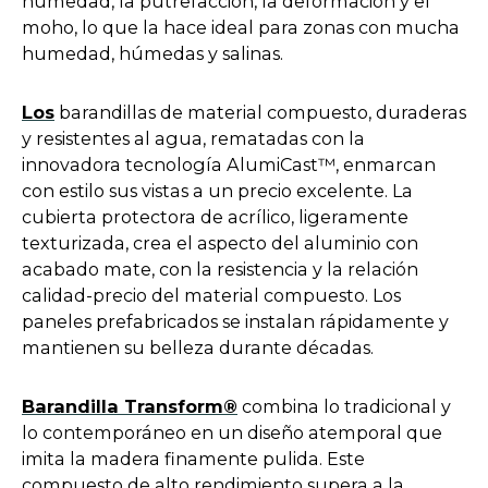
humedad, la putrefacción, la deformación y el
moho, lo que la hace ideal para zonas con mucha
humedad, húmedas y salinas.
o
Los
barandillas de material compuesto, duraderas
p
y resistentes al agua, rematadas con la
e
innovadora tecnología AlumiCast™, enmarcan
n
con estilo sus vistas a un precio excelente. La
s
cubierta protectora de acrílico, ligeramente
i
texturizada, crea el aspecto del aluminio con
n
acabado mate, con la resistencia y la relación
a
calidad-precio del material compuesto. Los
n
paneles prefabricados se instalan rápidamente y
e
mantienen su belleza durante décadas.
w
t
o
Barandilla Transform®
combina lo tradicional y
a
p
lo contemporáneo en un diseño atemporal que
b
e
imita la madera finamente pulida. Este
n
compuesto de alto rendimiento supera a la