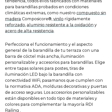
i
tendencia, todos ellos fabricados con materiales
n
para barandillas probados en condiciones
a
climáticas extremas, como nuestro
compuesto sin
n
madera
Composicore®,
vinilo
rígidamente
e
reforzado
,
aluminio resistente a la oxidación
y
w
acero de alta resistencia
.
t
a
Perfecciona el funcionamiento y el aspecto
b
general de la barandilla de tu terraza con una
barra de cóctel más ancha, iluminación
personalizable y accesorios para barandillas. Elige
entre tapas solares para postes, tiras de
iluminación LED bajo la barandilla con
conectividad WiFi, pasamanos que cumplen con
la normativa ADA, molduras decorativas y puertas
de acceso seguras. Los accesorios personalizables
están disponibles en todo tipo de materiales y
colores para complementar la mayoría RDI
Railing .