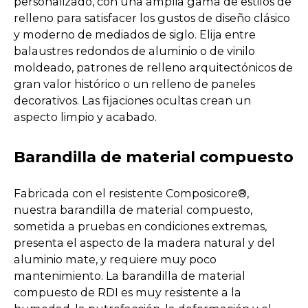
e
personalizado, con una amplia gama de estilos de
n
relleno para satisfacer los gustos de diseño clásico
s
y moderno de mediados de siglo. Elija entre
i
balaustres redondos de aluminio o de vinilo
n
moldeado, patrones de relleno arquitectónicos de
a
gran valor histórico o un relleno de paneles
n
decorativos. Las fijaciones ocultas crean un
e
aspecto limpio y acabado.
w
t
Barandilla de material compuesto
a
b
Fabricada con el resistente Composicore®,
nuestra barandilla de material compuesto,
sometida a pruebas en condiciones extremas,
presenta el aspecto de la madera natural y del
aluminio mate, y requiere muy poco
mantenimiento. La barandilla de material
compuesto de RDI es muy resistente a la