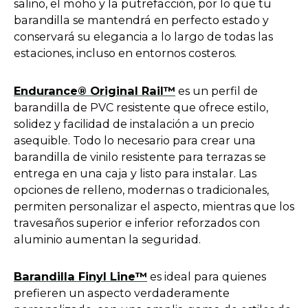
salino, el moho y la putrefacción, por lo que tu
barandilla se mantendrá en perfecto estado y
conservará su elegancia a lo largo de todas las
estaciones, incluso en entornos costeros.
o
Endurance® Original Rail™
es un perfil de
p
barandilla de PVC resistente que ofrece estilo,
e
solidez y facilidad de instalación a un precio
n
asequible. Todo lo necesario para crear una
s
barandilla de vinilo resistente para terrazas se
i
entrega en una caja y listo para instalar. Las
n
opciones de relleno, modernas o tradicionales,
a
permiten personalizar el aspecto, mientras que los
n
travesaños superior e inferior reforzados con
e
aluminio aumentan la seguridad.
w
t
o
Barandilla Finyl Line™
es ideal para quienes
a
p
prefieren un aspecto verdaderamente
b