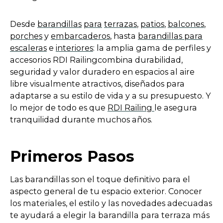
Desde
barandillas
para
terrazas
,
patios
,
balcones
,
porches
y
embarcaderos
, hasta
barandillas para
escaleras
e
interiores
: la amplia gama de perfiles y
accesorios RDI Railingcombina durabilidad,
seguridad y valor duradero en espacios al aire
libre visualmente atractivos, diseñados para
adaptarse a su estilo de vida y a su presupuesto. Y
o
lo mejor de todo es que
RDI Railing
le asegura
p
tranquilidad durante muchos años.
e
n
Primeros Pasos
s
i
n
Las barandillas son el toque definitivo para el
a
aspecto general de tu espacio exterior. Conocer
n
los materiales, el estilo y las novedades adecuadas
e
te ayudará a elegir la barandilla para terraza más