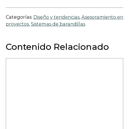
e
n
n
e
s
Categorías:
Diseño y tendencias
, 
Asesoramiento en
w
i
proyectos
, 
Sistemas de barandillas
t
n
a
a
b
n
Contenido Relacionado
e
w
t
a
b