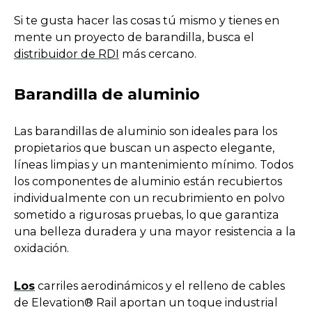
Si te gusta hacer las cosas tú mismo y tienes en
mente un proyecto de barandilla, busca el
o
distribuidor de RDI
más cercano.
p
e
Barandilla de aluminio
n
s
Las barandillas de aluminio son ideales para los
i
propietarios que buscan un aspecto elegante,
n
líneas limpias y un mantenimiento mínimo. Todos
a
los componentes de aluminio están recubiertos
n
individualmente con un recubrimiento en polvo
e
sometido a rigurosas pruebas, lo que garantiza
w
una belleza duradera y una mayor resistencia a la
t
oxidación.
a
b
o
Los
carriles aerodinámicos y el relleno de cables
p
de Elevation® Rail aportan un toque industrial