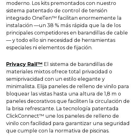
e
moderno. Los kits premontados con nuestro
n
sistema patentado de control de tensión
s
integrado OneTen™ facilitan enormemente la
i
instalación —un 38 % más rápida que la de los
n
principales competidores en barandillas de cable
a
— y todo ello sin necesidad de herramientas
n
especiales ni elementos de fijación.
e
w
o
Privacy Rail™
El sistema de barandillas de
t
p
materiales mixtos ofrece total privacidad o
a
e
semiprivacidad con un estilo elegante y
b
n
minimalista. Elija paneles de relleno de vinilo para
s
bloquear las vistas hasta una altura de 1,8 m o
i
paneles decorativos que faciliten la circulación de
n
la brisa refrescante. La tecnología patentada
a
ClickConnect™ une los paneles de relleno de
n
vinilo con facilidad para garantizar una seguridad
e
que cumple con la normativa de piscinas.
w