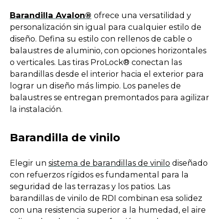
t
o
Barandilla Avalon®
ofrece una versatilidad y
a
p
personalización sin igual para cualquier estilo de
b
e
diseño. Defina su estilo con rellenos de cable o
n
balaustres de aluminio, con opciones horizontales
s
o verticales. Las tiras ProLock® conectan las
i
barandillas desde el interior hacia el exterior para
n
lograr un diseño más limpio. Los paneles de
a
balaustres se entregan premontados para agilizar
n
la instalación.
e
w
Barandilla de vinilo
t
a
Elegir un
sistema de barandillas de vinilo
diseñado
b
con refuerzos rígidos es fundamental para la
seguridad de las terrazas y los patios. Las
barandillas de vinilo de RDI combinan esa solidez
con una resistencia superior a la humedad, el aire