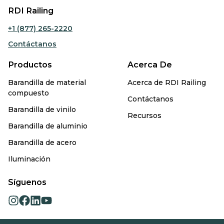
RDI Railing
+1 (877) 265-2220
Contáctanos
Productos
Acerca De
Barandilla de material
Acerca de RDI Railing
compuesto
Contáctanos
Barandilla de vinilo
Recursos
Barandilla de aluminio
Barandilla de acero
Iluminación
Síguenos
opens
opens
opens
opens
in
in
in
in