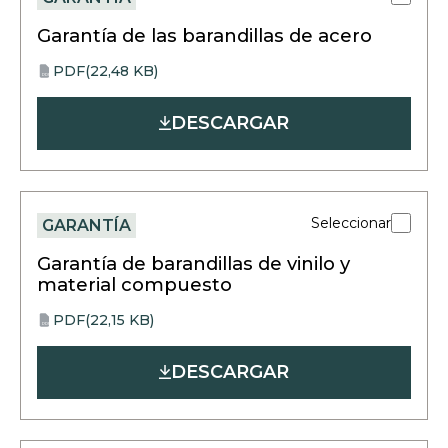
Garantía de las barandillas de acero
PDF
(22,48 KB)
opens
PDF
in
DESCARGAR
a
new
tab
Seleccionar
GARANTÍA
Garantía de barandillas de vinilo y
material compuesto
PDF
(22,15 KB)
opens
PDF
in
DESCARGAR
a
new
tab