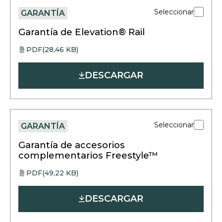
Seleccionar
GARANTÍA
Garantía de Elevation® Rail
PDF
(28,46 KB)
opens
PDF
in
DESCARGAR
a
new
tab
Seleccionar
GARANTÍA
Garantía de accesorios
complementarios Freestyle™
PDF
(49,22 KB)
opens
PDF
in
DESCARGAR
a
new
tab