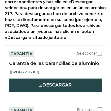
correspondientes y haz clic en «Descargar
selección» para descargarlos en un único archivo
ZIP. Para descargar un tipo de archivo concreto,
haz clic directamente en su icono (por ejemplo,
PDF, DWG). Para descargar todos los archivos
asociados a un recurso, haz clic en el botón
«Descargar» situado junto a él.
Seleccionar
GARANTÍA
Garantía de las barandillas de aluminio
PDF
(22,93 KB)
opens
PDF
in
DESCARGAR
a
new
tab
Seleccionar
GARANTÍA