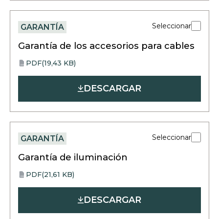
Seleccionar
GARANTÍA
Garantía de los accesorios para cables
PDF
(19,43 KB)
opens
PDF
in
DESCARGAR
a
new
tab
Seleccionar
GARANTÍA
Garantía de iluminación
PDF
(21,61 KB)
opens
PDF
in
DESCARGAR
a
new