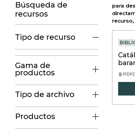
Búsqueda de
para des
recursos
directam
recurso,
Tipo de recurso
BIBLI
Catá
bara
Gama de
productos
PDF
(
opens
PDF
in
a
Tipo de archivo
new
tab
Productos