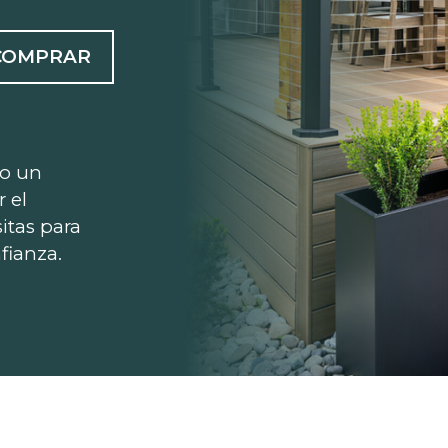
COMPRAR
 o un
r el
itas para
fianza.