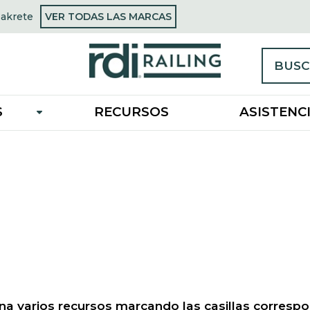
OPENS
Sakrete
VER TODAS LAS MARCAS
opens
IN
n
A
NEW
new
TAB
ab
BUSC
S
RECURSOS
ASISTENC
na varios recursos marcando las casillas correspo