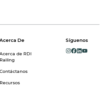
Acerca De
Síguenos
opens
opens
opens
opens
Acerca de RDI
in
in
in
in
Railing
a
a
a
a
new
new
new
new
Contáctanos
tab
tab
tab
tab
Recursos