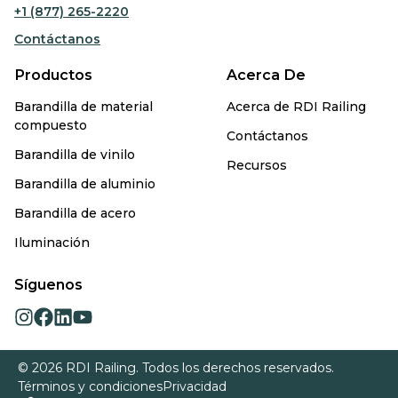
+1 (877) 265-2220
Contáctanos
Productos
Acerca De
Barandilla de material
Acerca de RDI Railing
compuesto
Contáctanos
Barandilla de vinilo
Recursos
Barandilla de aluminio
Barandilla de acero
Iluminación
Síguenos
opens
opens
opens
opens
in
in
in
in
a
a
a
a
© 2026 RDI Railing. Todos los derechos reservados.
new
new
new
new
Términos y condiciones
Privacidad