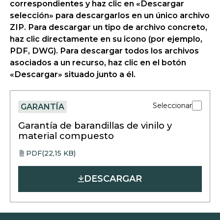
correspondientes y haz clic en «Descargar
selección» para descargarlos en un único archivo
ZIP. Para descargar un tipo de archivo concreto,
haz clic directamente en su icono (por ejemplo,
PDF, DWG). Para descargar todos los archivos
asociados a un recurso, haz clic en el botón
«Descargar» situado junto a él.
Seleccionar
GARANTÍA
Garantía de barandillas de vinilo y
material compuesto
PDF
(22,15 KB)
opens
PDF
in
DESCARGAR
a
new
tab