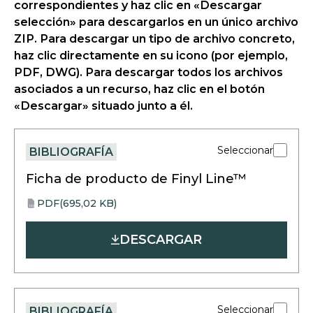
correspondientes y haz clic en «Descargar
selección» para descargarlos en un único archivo
ZIP. Para descargar un tipo de archivo concreto,
haz clic directamente en su icono (por ejemplo,
PDF, DWG). Para descargar todos los archivos
asociados a un recurso, haz clic en el botón
«Descargar» situado junto a él.
Seleccionar
BIBLIOGRAFÍA
Ficha de producto de Finyl Line™
PDF
(695,02 KB)
opens
PDF
in
DESCARGAR
a
new
tab
Seleccionar
BIBLIOGRAFÍA