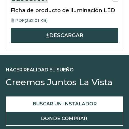
Ficha de producto de iluminación LED
PDF
(332,01 KB)
opens
PDF
in
DESCARGAR
a
new
tab
HACER REALIDAD EL SUEÑO
Creemos Juntos La Vista
BUSCAR UN INSTALADOR
DÓNDE COMPRAR