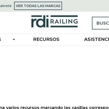
OPENS
Sakrete
VER TODAS LAS MARCAS
opens
IN
n
A
NEW
new
TAB
ab
BUSC
S
RECURSOS
ASISTENC
na varios recursos marcando las casillas correspo