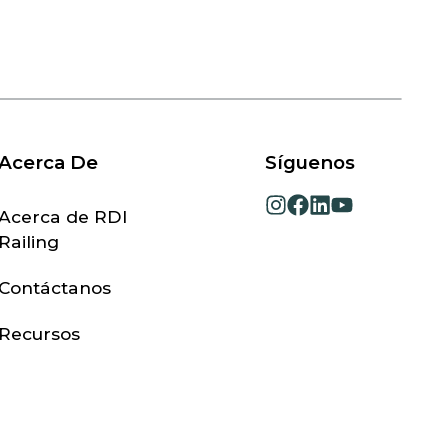
Acerca De
Síguenos
opens
opens
opens
opens
Acerca de RDI
in
in
in
in
Railing
a
a
a
a
new
new
new
new
Contáctanos
tab
tab
tab
tab
Recursos