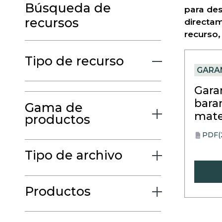
Búsqueda de
para des
recursos
directam
recurso,
Tipo de recurso
GARA
Gara
baran
Gama de
mate
productos
PDF
(
opens
PDF
in
Tipo de archivo
a
new
tab
Productos