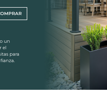
COMPRAR
 o un
r el
itas para
fianza.