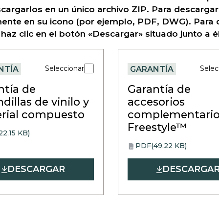
cargarlos en un único archivo ZIP. Para descargar 
ente en su icono (por ejemplo, PDF, DWG). Para 
 haz clic en el botón «Descargar» situado junto a él
Seleccionar
Selec
NTÍA
GARANTÍA
ntía de
Garantía de
dillas de vinilo y
accesorios
rial compuesto
complementario
Freestyle™
22,15 KB)
PDF
(49,22 KB)
opens
PDF
in
DESCARGAR
DESCARGA
a
new
tab