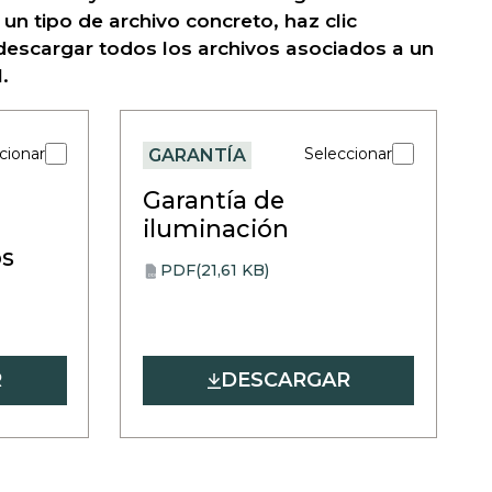
un tipo de archivo concreto, haz clic
descargar todos los archivos asociados a un
.
cionar
Seleccionar
GARANTÍA
Garantía de
iluminación
s
PDF
(21,61 KB)
opens
PDF
in
a
new
tab
R
DESCARGAR