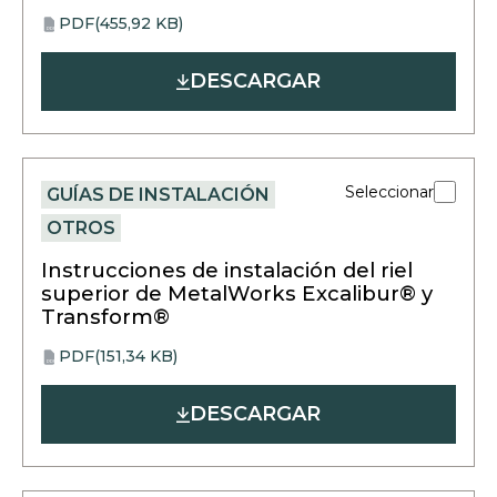
PDF
(455,92 KB)
opens
PDF
in
DESCARGAR
a
new
tab
Seleccionar
GUÍAS DE INSTALACIÓN
OTROS
Instrucciones de instalación del riel
superior de MetalWorks Excalibur® y
Transform®
PDF
(151,34 KB)
opens
PDF
in
DESCARGAR
a
new
tab