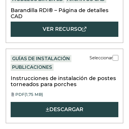
Barandilla RDI® – Página de detalles
CAD
VER RECURSO
Seleccionar
GUÍAS DE INSTALACIÓN
PUBLICACIONES
Instrucciones de instalación de postes
torneados para porches
PDF
(1,75 MB)
opens
PDF
in
DESCARGAR
a
new
tab