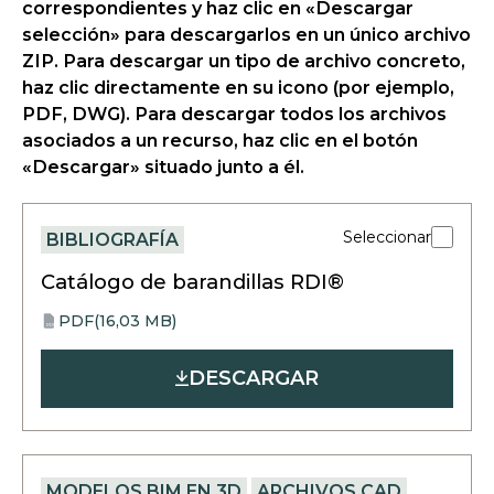
correspondientes y haz clic en «Descargar
selección» para descargarlos en un único archivo
ZIP. Para descargar un tipo de archivo concreto,
haz clic directamente en su icono (por ejemplo,
PDF, DWG). Para descargar todos los archivos
asociados a un recurso, haz clic en el botón
«Descargar» situado junto a él.
Seleccionar
BIBLIOGRAFÍA
Catálogo de barandillas RDI®
PDF
(16,03 MB)
opens
PDF
in
DESCARGAR
a
new
tab
MODELOS BIM EN 3D
ARCHIVOS CAD