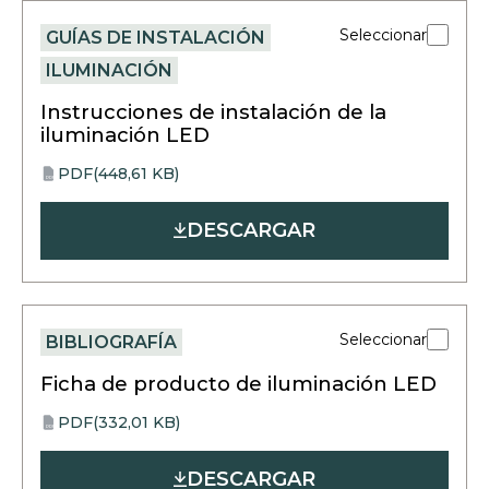
Seleccionar
GUÍAS DE INSTALACIÓN
ILUMINACIÓN
Instrucciones de instalación de la
iluminación LED
PDF
(448,61 KB)
opens
PDF
in
DESCARGAR
a
new
tab
Seleccionar
BIBLIOGRAFÍA
Ficha de producto de iluminación LED
PDF
(332,01 KB)
opens
PDF
in
DESCARGAR
a