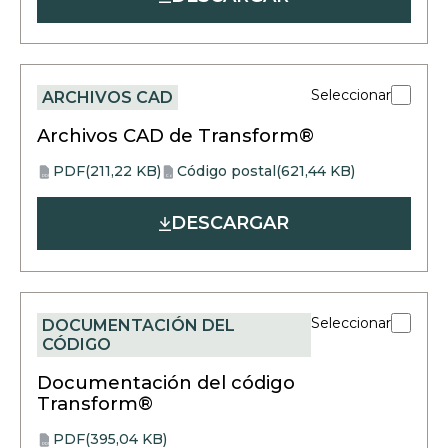
new
new
tab
tab
Seleccionar
ARCHIVOS CAD
Archivos CAD de Transform®
PDF
(211,22 KB)
Código postal
(621,44 KB)
opens
opens
PDF
Código postal
in
in
DESCARGAR
a
a
new
new
tab
tab
Seleccionar
DOCUMENTACIÓN DEL
CÓDIGO
Documentación del código
Transform®
PDF
(395,04 KB)
PDF