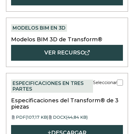
new
tab
MODELOS BIM EN 3D
Modelos BIM 3D de Transform®
VER RECURSO
Seleccionar
ESPECIFICACIONES EN TRES
PARTES
Especificaciones del Transform® de 3
piezas
PDF
(107,17 KB)
DOCX
(44,84 KB)
opens
opens
PDF
DOCX
in
in
DESCARGAR
a
a