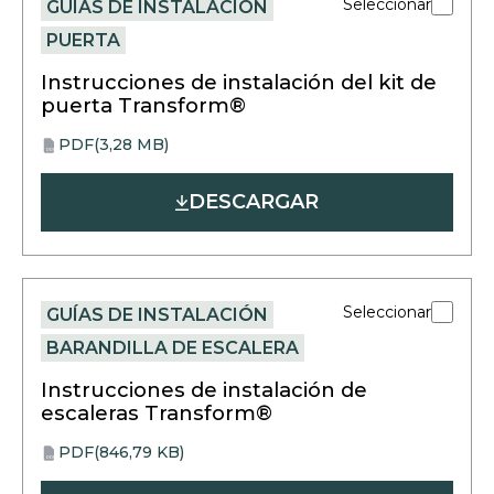
Seleccionar
GUÍAS DE INSTALACIÓN
PUERTA
Instrucciones de instalación del kit de
puerta Transform®
PDF
(3,28 MB)
opens
PDF
in
DESCARGAR
a
new
tab
Seleccionar
GUÍAS DE INSTALACIÓN
BARANDILLA DE ESCALERA
Instrucciones de instalación de
escaleras Transform®
PDF
(846,79 KB)
opens
PDF
in