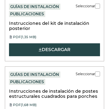
Seleccionar
GUÍAS DE INSTALACIÓN
PUBLICACIONES
Instrucciones del kit de instalación
posterior
PDF
(1,35 MB)
opens
PDF
in
DESCARGAR
a
new
tab
Seleccionar
GUÍAS DE INSTALACIÓN
PUBLICACIONES
Instrucciones de instalación de postes
estructurales cuadrados para porches
PDF
(1,68 MB)
opens
PDF