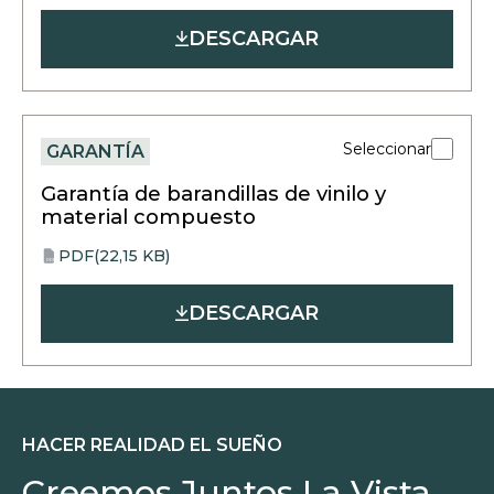
in
DESCARGAR
a
new
tab
Seleccionar
GARANTÍA
Garantía de barandillas de vinilo y
material compuesto
PDF
(22,15 KB)
opens
PDF
in
DESCARGAR
a
new
tab
HACER REALIDAD EL SUEÑO
Creemos Juntos La Vista