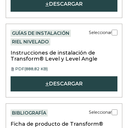
DESCARGAR
a
new
tab
Seleccionar
GUÍAS DE INSTALACIÓN
RIEL NIVELADO
Instrucciones de instalación de
Transform® Level y Level Angle
PDF
(888,82 KB)
opens
PDF
in
DESCARGAR
a
new
tab
Seleccionar
BIBLIOGRAFÍA
Ficha de producto de Transform®