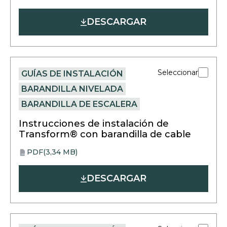
opens
in
DESCARGAR
a
new
tab
Seleccionar
GUÍAS DE INSTALACIÓN
BARANDILLA NIVELADA
BARANDILLA DE ESCALERA
Instrucciones de instalación de
Transform® con barandilla de cable
PDF
(3,34 MB)
opens
PDF
in
DESCARGAR
a
new
tab