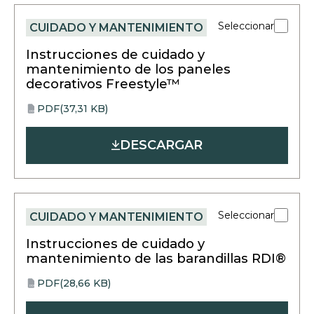
Seleccionar
CUIDADO Y MANTENIMIENTO
Instrucciones de cuidado y
mantenimiento de los paneles
decorativos Freestyle™
PDF
(37,31 KB)
opens
PDF
in
DESCARGAR
a
new
tab
Seleccionar
CUIDADO Y MANTENIMIENTO
Instrucciones de cuidado y
mantenimiento de las barandillas RDI®
PDF
(28,66 KB)
opens
PDF
in