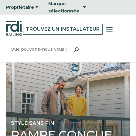
Passer
Marque
Propriétaire
au
sélectionnée
contenu
TROUVEZ UN INSTALLATEUR
Recherche
STYLE SANS FIN
RAMPE CONÇUE