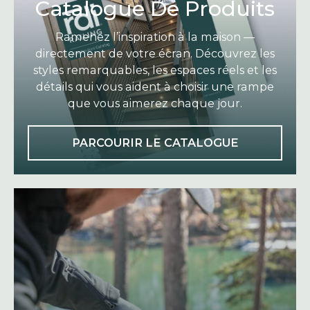
Catalogue De Produits
Ramenez l’inspiration à la maison —
directement de votre écran. Découvrez les
styles remarquables, les espaces réels et les
détails qui vous aident à choisir une rampe
que vous aimerez chaque jour.
O
PARCOURIR LE CATALOGUE
P
E
N
S
I
N
A
N
E
W
T
A