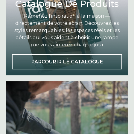
Catalogue De Produits
Ramenez l’inspiration à la maison —
directement de votre écran. Découvrez les
styles remarquables, les espaces réels et les
détails qui vous aident à choisir une rampe
que vous aimerez chaque jour.
O
PARCOURIR LE CATALOGUE
P
E
N
S
I
N
A
N
E
W
T
A