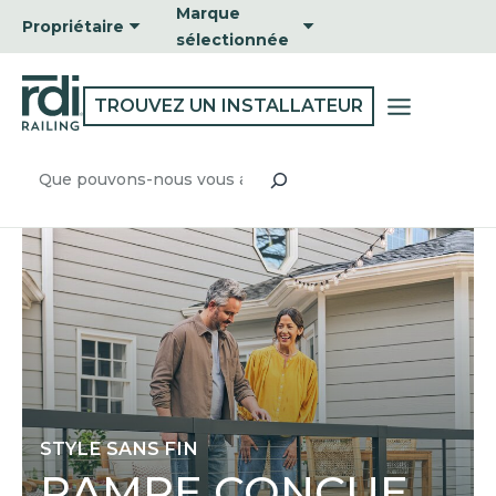
Passer
Marque
Propriétaire
au
sélectionnée
contenu
TROUVEZ UN INSTALLATEUR
Recherche
STYLE SANS FIN
RAMPE CONÇUE