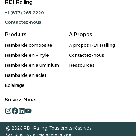
RDI Railing
+1 (877) 265-2220
Contactez-nous
Produits
À Propos
Rambarde composite
À propos RDI Railing
Rambarde en vinyle
Contactez-nous
Rambarde en aluminium
Ressources
Rambarde en acier
Éclairage
Suivez-Nous
opens
opens
opens
opens
in
in
in
in
a
a
a
a
@ 2026 RDI Railing. Tous droits réservés.
new
new
new
new
Conditions générales
Vie privée