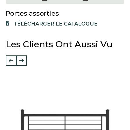
W
T
Portes assorties
A
O
TÉLÉCHARGER LE CATALOGUE
B
P
E
Les Clients Ont Aussi Vu
N
S
I
N
A
N
E
W
T
A
B