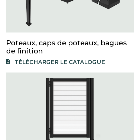
Poteaux, caps de poteaux, bagues
de finition
O
TÉLÉCHARGER LE CATALOGUE
P
E
N
S
I
N
A
N
E