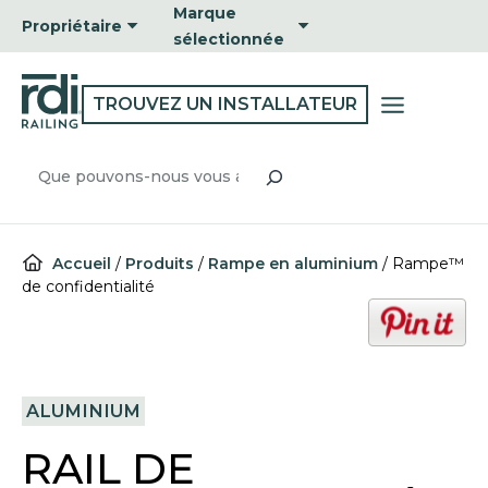
Passer
Marque
Propriétaire
au
sélectionnée
contenu
TROUVEZ UN INSTALLATEUR
Recherche
Accueil
/
Produits
/
Rampe en aluminium
/
Rampe™
de confidentialité
o
p
e
n
ALUMINIUM
s
i
RAIL DE
n