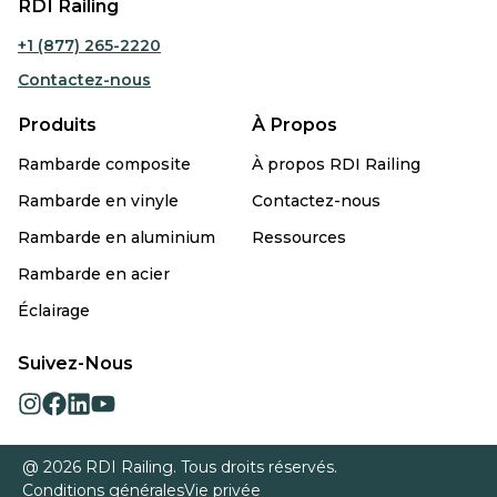
RDI Railing
+1 (877) 265-2220
Contactez-nous
Produits
À Propos
Rambarde composite
À propos RDI Railing
Rambarde en vinyle
Contactez-nous
Rambarde en aluminium
Ressources
Rambarde en acier
Éclairage
Suivez-Nous
opens
opens
opens
opens
in
in
in
in
a
a
a
a
@ 2026 RDI Railing. Tous droits réservés.
new
new
new
new
Conditions générales
Vie privée