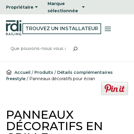
Passer
Marque
Propriétaire
au
sélectionnée
contenu
TROUVEZ UN INSTALLATEUR
Recherche
Accueil
/
Produits
/
Détails complémentaires
freestyle
/
Panneaux décoratifs pour écran
o
p
e
n
PANNEAUX
s
i
DÉCORATIFS EN
n