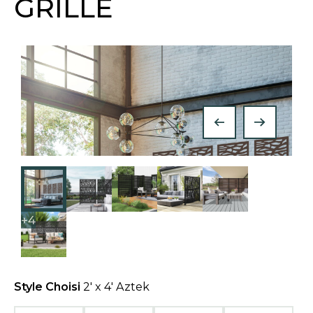
GRILLE
a
n
e
w
t
a
b
+4
Style Choisi
2' x 4' Aztek