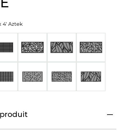
LE
a
n
e
w
 x 4' Aztek
t
a
b
 produit