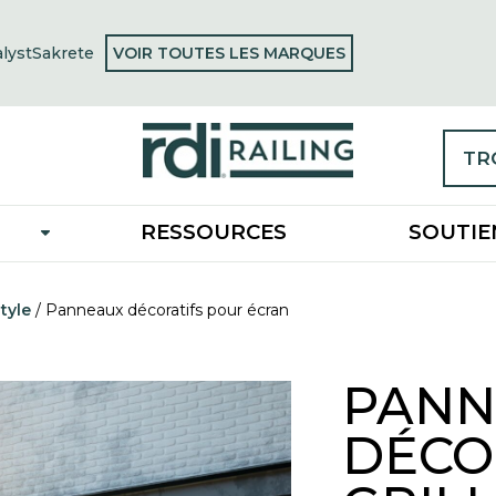
OPENS
alyst
Sakrete
VOIR TOUTES LES MARQUES
ns
opens
IN
in
A
a
NEW
w
new
TAB
tab
TR
RESSOURCES
SOUTIE
tyle
/
Panneaux décoratifs pour écran
PANN
DÉCO