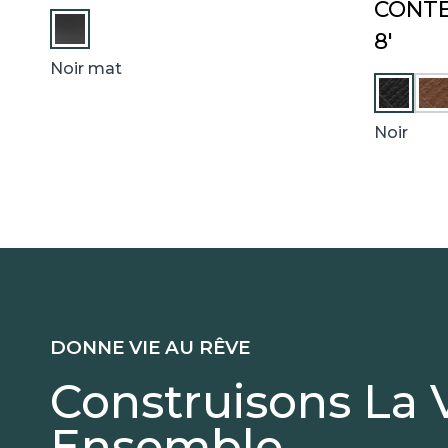
CONTE
8′
Noir mat
C
H
Â
Noir
T
A
I
G
N
I
E
R
DONNE VIE AU RÊVE
Construisons La 
Ensemble