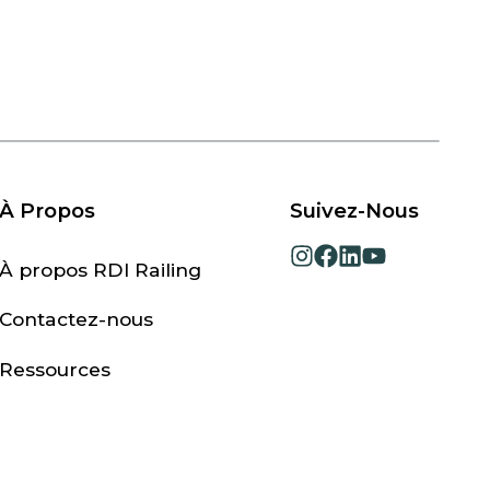
À Propos
Suivez-Nous
opens
opens
opens
opens
À propos RDI Railing
in
in
in
in
a
a
a
a
Contactez-nous
new
new
new
new
tab
tab
tab
tab
Ressources