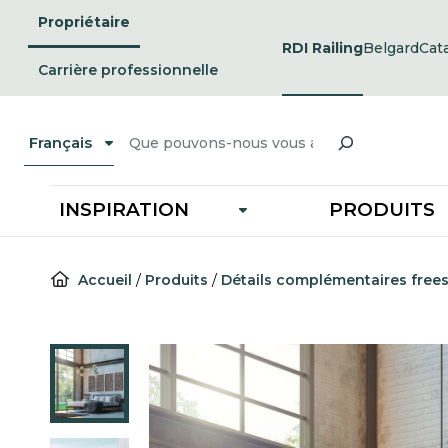
Passer
Propriétaire
au
RDI Railing
Belgard
Cat
opens
ope
contenu
in
in
Carrière professionnelle
a
a
new
ne
tab
tab
Recherche
Français
INSPIRATION
PRODUITS
Accueil
/
Produits
/
Détails complémentaires frees