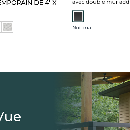
avec double mur addi
MPORAIN DE 4′ X
B
Noir mat
L
A
N
C
Vue