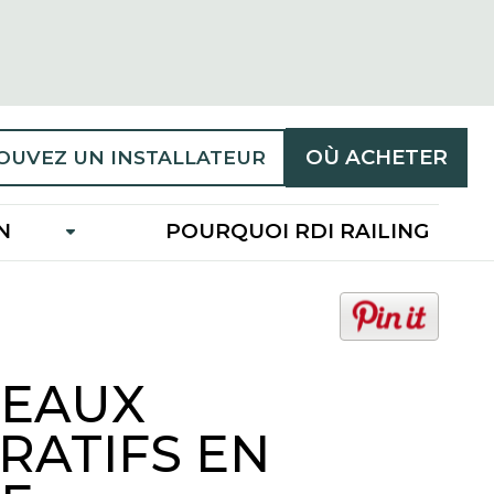
OÙ ACHETER
OUVEZ UN INSTALLATEUR
N
POURQUOI RDI RAILING
o
p
e
EAUX
n
s
RATIFS EN
i
n