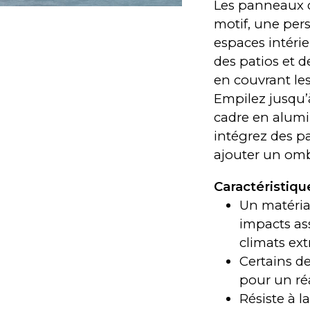
Les panneaux d
motif, une pers
espaces intérieu
des patios et d
en couvrant le
Empilez jusqu’
cadre en alumi
intégrez des p
ajouter un ombr
Caractéristiqu
Un matériau
impacts ass
climats ex
Certains d
pour un ré
Résiste à l