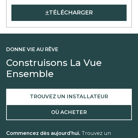
in
TÉLÉCHARGER
a
new
tab
DONNE VIE AU RÊVE
Construisons La Vue
Ensemble
TROUVEZ UN INSTALLATEUR
OÙ ACHETER
Commencez dès aujourd’hui.
Trouvez un