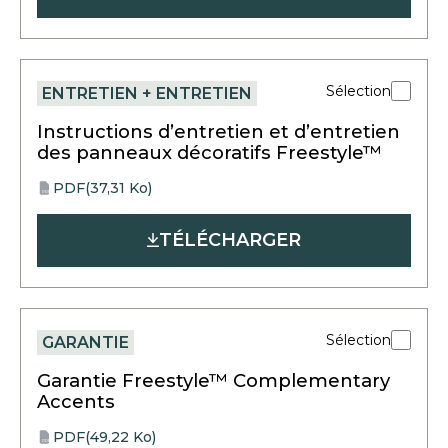
new
tab
Sélection
ENTRETIEN + ENTRETIEN
Instructions d’entretien et d’entretien
des panneaux décoratifs Freestyle™
PDF
(37,31 Ko)
opens
PDF
in
TÉLÉCHARGER
a
new
tab
Sélection
GARANTIE
Garantie Freestyle™ Complementary
Accents
PDF
(49,22 Ko)
opens
PDF