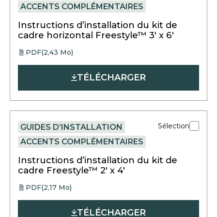
ACCENTS COMPLÉMENTAIRES
Instructions d’installation du kit de
cadre horizontal Freestyle™ 3′ x 6′
PDF
(2,43 Mo)
opens
PDF
in
TÉLÉCHARGER
a
new
tab
Sélection
GUIDES D’INSTALLATION
ACCENTS COMPLÉMENTAIRES
Instructions d’installation du kit de
cadre Freestyle™ 2′ x 4′
PDF
(2,17 Mo)
opens
PDF
in
TÉLÉCHARGER
a