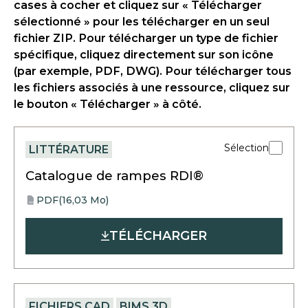
cases à cocher et cliquez sur « Télécharger
sélectionné » pour les télécharger en un seul
fichier ZIP. Pour télécharger un type de fichier
spécifique, cliquez directement sur son icône
(par exemple, PDF, DWG). Pour télécharger tous
les fichiers associés à une ressource, cliquez sur
le bouton « Télécharger » à côté.
Sélection
LITTÉRATURE
Catalogue de rampes RDI®
PDF
(16,03 Mo)
opens
PDF
in
TÉLÉCHARGER
a
new
tab
FICHIERS CAD
BIMS 3D