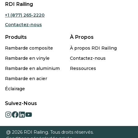
RDI Railing
+1 (877) 265-2220
Contactez-nous
Produits
À Propos
Rambarde composite
À propos RDI Railing
Rambarde en vinyle
Contactez-nous
Rambarde en aluminium
Ressources
Rambarde en acier
Éclairage
Suivez-Nous
opens
opens
opens
opens
in
in
in
in
a
a
a
a
@ 2026 RDI Railing. Tous droits réservés.
new
new
new
new