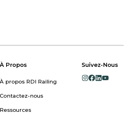
À Propos
Suivez-Nous
opens
opens
opens
opens
À propos RDI Railing
in
in
in
in
a
a
a
a
Contactez-nous
new
new
new
new
tab
tab
tab
tab
Ressources