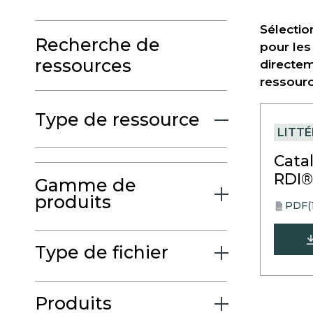
Sélectio
Recherche de
pour les
ressources
directem
ressourc
Type de ressource
LITT
Cata
RDI
Gamme de
produits
PDF
(
opens
PDF
in
a
Type de fichier
new
tab
Produits