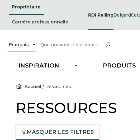
Passer
Propriétaire
au
RDI Railing
Belgard
Cat
opens
ope
contenu
in
in
Carrière professionnelle
a
a
new
ne
tab
tab
Recherche
Français
INSPIRATION
PRODUITS
Accueil
/
Ressources
RESSOURCES
MASQUER LES FILTRES