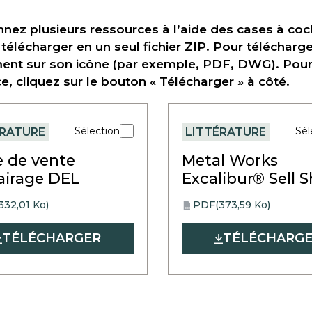
nnez plusieurs ressources à l’aide des cases à coch
 télécharger en un seul fichier ZIP. Pour télécharge
ent sur son icône (par exemple, PDF, DWG). Pour t
e, cliquez sur le bouton « Télécharger » à côté.
Sélection
Sél
ÉRATURE
LITTÉRATURE
e de vente
Metal Works
lairage DEL
Excalibur® Sell 
332,01 Ko)
PDF
(373,59 Ko)
opens
PDF
in
TÉLÉCHARGER
TÉLÉCHARG
a
new
tab