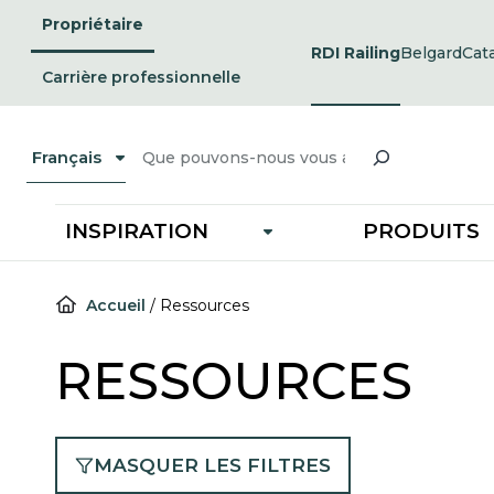
Passer
Propriétaire
au
RDI Railing
Belgard
Cat
opens
ope
contenu
in
in
Carrière professionnelle
a
a
new
ne
tab
tab
Recherche
Français
INSPIRATION
PRODUITS
Accueil
/
Ressources
RESSOURCES
MASQUER LES FILTRES