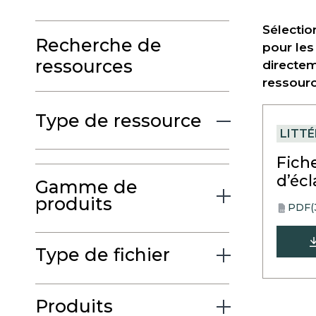
Sélectio
Recherche de
pour les
ressources
directem
ressourc
Type de ressource
LITT
Fich
d’éc
Gamme de
produits
PDF
(
opens
PDF
in
a
Type de fichier
new
tab
Produits