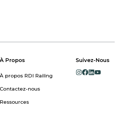
À Propos
Suivez-Nous
opens
opens
opens
opens
À propos RDI Railing
in
in
in
in
a
a
a
a
Contactez-nous
new
new
new
new
tab
tab
tab
tab
Ressources