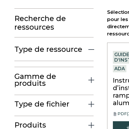
Sélectio
Recherche de
pour les
ressources
directem
ressourc
Type de ressource
GUID
D’IN
ADA
Gamme de
Inst
produits
d’ins
ramp
alum
Type de fichier
PDF
(
opens
PDF
in
Produits
a