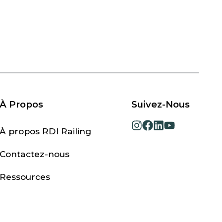
À Propos
Suivez-Nous
opens
opens
opens
opens
À propos RDI Railing
in
in
in
in
a
a
a
a
Contactez-nous
new
new
new
new
tab
tab
tab
tab
Ressources