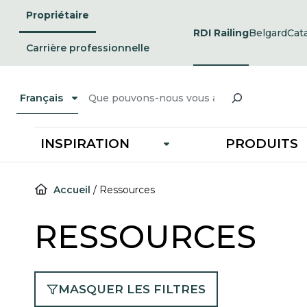
Passer
Propriétaire
au
RDI Railing
Belgard
Cat
opens
ope
contenu
in
in
Carrière professionnelle
a
a
new
ne
tab
tab
Recherche
Français
INSPIRATION
PRODUITS
Accueil
/
Ressources
RESSOURCES
MASQUER LES FILTRES