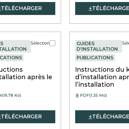
new
TÉLÉCHARGER
TÉLÉCHARG
tab
Sélection
Sél
ES
GUIDES
STALLATION
D’INSTALLATION
ICATIONS
PUBLICATIONS
ructions
Instructions du k
tallation après le
d’installation ap
p
l’installation
409,78 Ko)
PDF
(1,35 Mo)
opens
PDF
in
a
TÉLÉCHARGER
new
TÉLÉCHARG
tab