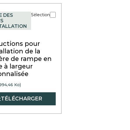
Sélection
E DES
ES
STALLATION
ructions pour
tallation de la
ière de rampe en
e à largeur
onnalisée
994,46 Ko)
TÉLÉCHARGER