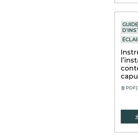
GUID
D’IN
ÉCLA
Inst
l’ins
cont
capu
PDF
(
opens
PDF
in
a
new
tab