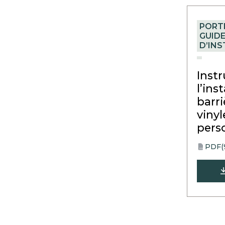
PORT
GUID
D’IN
Inst
l’ins
barr
vinyl
pers
PDF
(
opens
PDF
in
a
new
tab