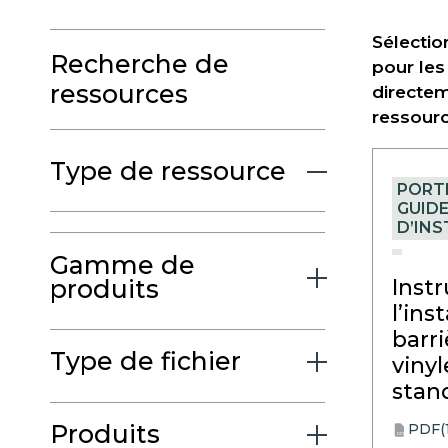
Sélectio
Recherche de
pour les
ressources
directem
ressourc
Type de ressource
PORT
GUID
D’IN
Gamme de
produits
Inst
l’ins
barr
Type de fichier
vinyl
stan
Produits
PDF
(
opens
PDF