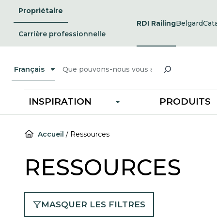
Passer
Propriétaire
au
RDI Railing
Belgard
Cat
opens
ope
contenu
in
in
Carrière professionnelle
a
a
new
ne
tab
tab
Recherche
Français
INSPIRATION
PRODUITS
Accueil
/
Ressources
RESSOURCES
MASQUER LES FILTRES