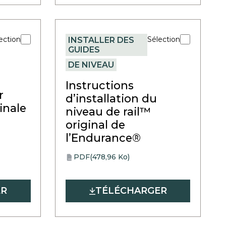
tab
ection
Sélection
INSTALLER DES
GUIDES
DE NIVEAU
Instructions
r
d’installation du
ginale
niveau de rail™
original de
l’Endurance®
PDF
(478,96 Ko)
opens
PDF
in
a
ER
TÉLÉCHARGER
new
tab