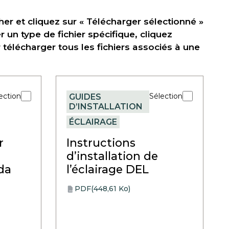
er et cliquez sur « Télécharger sélectionné »
r un type de fichier spécifique, cliquez
élécharger tous les fichiers associés à une
ection
Sélection
GUIDES
D’INSTALLATION
ÉCLAIRAGE
r
Instructions
d’installation de
da
l’éclairage DEL
PDF
(448,61 Ko)
opens
PDF
in
a
new