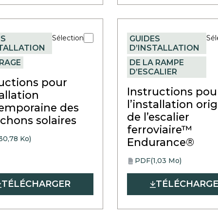
Sélection
Sél
ES
GUIDES
STALLATION
D’INSTALLATION
IRAGE
DE LA RAMPE
D’ESCALIER
ructions pour
Instructions pou
tallation
l’installation ori
emporaine des
de l’escalier
chons solaires
ferroviaire™
30,78 Ko)
Endurance®
PDF
(1,03 Mo)
opens
PDF
in
TÉLÉCHARGER
TÉLÉCHARG
a
new
tab