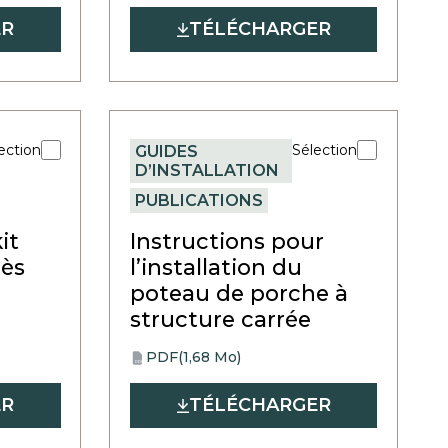
tab
ER
TÉLÉCHARGER
ection
Sélection
GUIDES
D’INSTALLATION
PUBLICATIONS
it
Instructions pour
rès
l’installation du
poteau de porche à
structure carrée
PDF
(1,68 Mo)
opens
PDF
in
ER
TÉLÉCHARGER
a
new