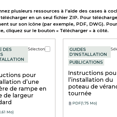
nnez plusieurs ressources à l’aide des cases à coch
 télécharger en un seul fichier ZIP. Pour télécharge
ent sur son icône (par exemple, PDF, DWG). Pour t
e, cliquez sur le bouton « Télécharger » à côté.
Sélection
Sél
E DES
GUIDES
ES
D’INSTALLATION
STALLATION
PUBLICATIONS
Instructions pou
ructions pour
l’installation du
tallation d’une
poteau de véran
ière de rampe en
tournée
e de largeur
dard
PDF
(1,75 Mo)
opens
PDF
in
1,61 Mo)
a