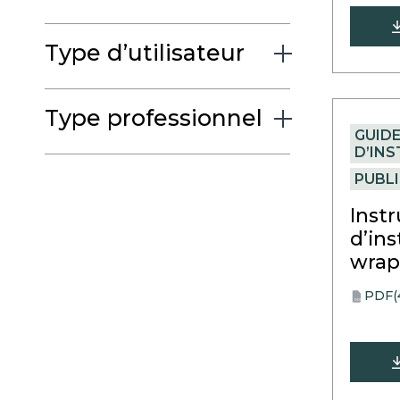
in
a
Type d’utilisateur
new
tab
Type professionnel
GUID
D’IN
PUBL
Inst
d’ins
wra
PDF
(
opens
PDF
in
a
new
tab