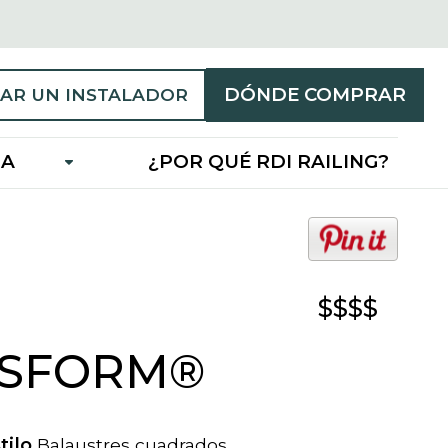
DÓNDE COMPRAR
AR UN INSTALADOR
IA
¿POR QUÉ RDI RAILING?
o
p
e
$$$$
n
s
i
SFORM®
n
a
n
tilo
Balaustres cuadrados