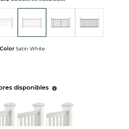
e
w
t
a
b
 Color
Satin White
iores disponibles