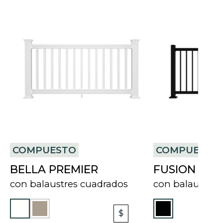
COMPUESTO
COMPUESTO
BELLA PREMIER
FUSION
con balaustres cuadrados
con balaustres
A
$
R