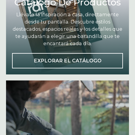
Catálogo De Productos
Llévate la inspiración a casa, directamente
desde tu pantalla. Descubre estilos
destacados, espacios reales y los detalles que
te ayudarán a elegir una barandilla que te
encantará cada día.
O
EXPLORAR EL CATÁLOGO
P
E
N
S
I
N
A
N
E
W
T
A
B