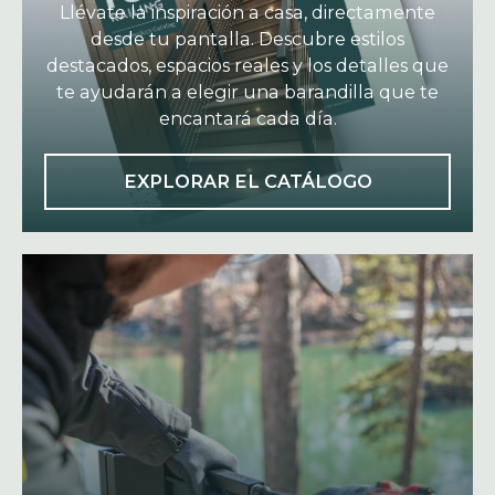
Llévate la inspiración a casa, directamente
desde tu pantalla. Descubre estilos
destacados, espacios reales y los detalles que
te ayudarán a elegir una barandilla que te
encantará cada día.
O
EXPLORAR EL CATÁLOGO
P
E
N
S
I
N
A
N
E
W
T
A
B